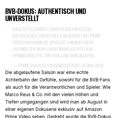
BVB-DOKUS: AUTHENTISCH UND
UNVERSTELLT
BALD IST ES SOWEIT! EINEN BLICK HINTER DIE
KULISSEN DES
@BVB
GIBT’S IM AUGUST BEI PRIME
VIDEO!
#JULIANWEIGL
#PULISIC
#AKANJI
#REUS
#SCHMELZER
#BVB
#DORTMUND
#ECHTELIEBE
#PRIMEVIDEO
PIC.TWITTER.COM/8OWZAQZPHS
— PRIME VIDEO DE (@PRIMEVIDEODE)
21. MAI 2019
Die abgelaufene Saison war eine echte
Achterbahn der Gefühle, sowohl für die BVB-Fans
als auch für die Verantwortlichen und Spieler. Wie
Marco Reus & Co. mit den vielen Höhen und
Tiefen umgegangen sind wird man ab August in
einer eigenen Dokuserie exklusiv auf Amazon
Prime Video sehen. Gedreht wurde die BVB-Dokus