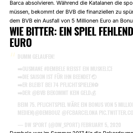
Barca absolvieren. Während die Katalanen die spo
müssen, bekommt der BVB die finanziellen zu spü
dem BVB ein Ausfall von 5 Millionen Euro an Bon
WIE BITTER: EIN SPIEL FEHLEN
EURO
DUMM GELAUFEN!
➡️OUSMANE
#DEMBELE
REISST EIN MUSKEL💥
➡️DIE SAISON IST FÜR IHN BEENDET🤕
➡️ER BLEIBT BEI 74 PFLICHTSPIELEN⚽️
➡️DER
@BVB
BEKOMMT KEIN GELD💰
BEIM 75. PFLICHTSPIEL WÄRE EIN BONUS VON 5 MILLION
MEDIEN)
@DEMBOUZ
@FCBARCELONA
PIC.TWITTER.
— DW SPORT (@DW_SPORT)
FEBRUARY 5, 2020