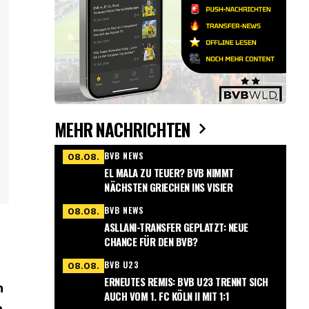
MEHR NACHRICHTEN
BVB NEWS
08.08.
EL MALA ZU TEUER? BVB NIMMT
NÄCHSTEN GRIECHEN INS VISIER
BVB NEWS
08.08.
ASLLANI-TRANSFER GEPLATZT: NEUE
CHANCE FÜR DEN BVB?
BVB U23
08.08.
ERNEUTES REMIS: BVB U23 TRENNT SICH
n
AUCH VOM 1. FC KÖLN II MIT 1:1
n