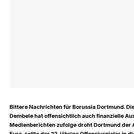
Bittere Nachrichten für Borussia Dortmund. D
Dembele hat offensichtlich auch finanzielle A
Medienberichten zufolge droht Dortmund der A
Euro, sollte der 22-jährige Offensivspieler in d