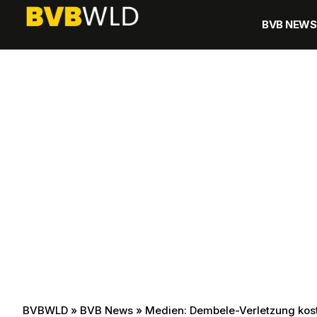
BVB NEWS
BVBWLD
»
BVB News
»
Medien: Dembele-Verletzung kos