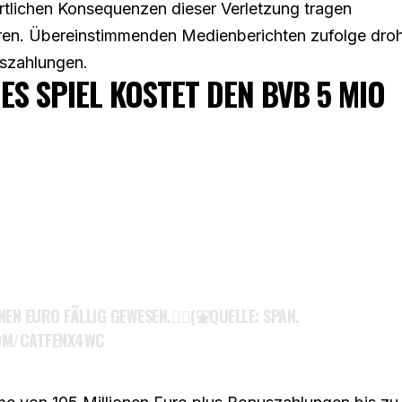
rtlichen Konsequenzen dieser Verletzung tragen
ren. Übereinstimmenden Medienberichten zufolge dro
uszahlungen.
DES SPIEL KOSTET DEN BVB 5 MIO
EN EURO FÄLLIG GEWESEN.🤷‍♂️(⛲️QUELLE: SPAN.
COM/CATFENX4WC