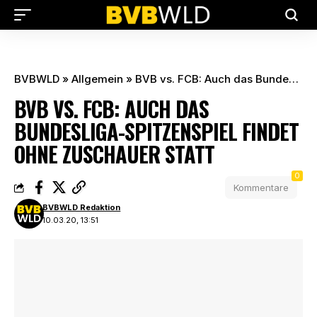
BVBWLD
»
Allgemein
»
BVB vs. FCB: Auch das Bundesliga-Spitzenspiel findet ohne Zuschauer statt
BVB VS. FCB: AUCH DAS
BUNDESLIGA-SPITZENSPIEL FINDET
OHNE ZUSCHAUER STATT
0
Kommentare
BVBWLD Redaktion
10.03.20, 13:51