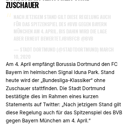
ZUSCHAUER
NACH JETZIGEM STAND GILT DIESE REGELUNG AUCH
FÜR DAS SPITZENSPIEL DES
#BVB
GEGEN BAYERN
MÜNCHEN AM 4. APRIL. BIS DAHIN WIRD DIE LAGE
ABER ERNEUT BEWERTET.
#BVBFCB
@BVB
— STADT DORTMUND (@STADTDORTMUND)
MARCH
10, 2020
Am 4. April empfängt Borussia Dortmund den FC
Bayern im heimischen Signal Iduna Park. Stand
heute wird der „Bundesliga-Klassiker“ ohne
Zuschauer stattfinden. Die Stadt Dortmund
bestätigte dies im Rahmen eines kurzen
Statements auf Twitter: „Nach jetzigem Stand gilt
diese Regelung auch für das Spitzenspiel des BVB
gegen Bayern München am 4. April.“