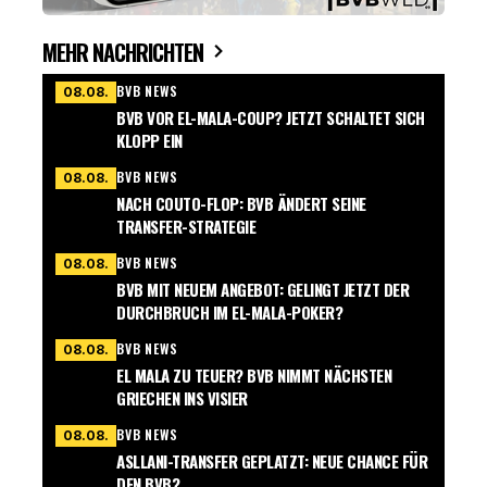
MEHR NACHRICHTEN
BVB NEWS
08.08.
BVB VOR EL-MALA-COUP? JETZT SCHALTET SICH
KLOPP EIN
BVB NEWS
08.08.
NACH COUTO-FLOP: BVB ÄNDERT SEINE
TRANSFER-STRATEGIE
BVB NEWS
08.08.
BVB MIT NEUEM ANGEBOT: GELINGT JETZT DER
DURCHBRUCH IM EL-MALA-POKER?
BVB NEWS
08.08.
EL MALA ZU TEUER? BVB NIMMT NÄCHSTEN
GRIECHEN INS VISIER
BVB NEWS
08.08.
ASLLANI-TRANSFER GEPLATZT: NEUE CHANCE FÜR
DEN BVB?