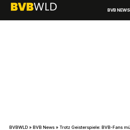
BVB NEWS
BVBWLD
»
BVB News
»
Trotz Geisterspiele: BVB-Fans m