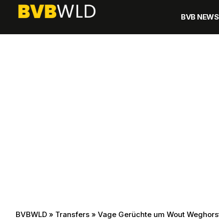
BVB NEWS
BVBWLD
»
Transfers
»
Vage Gerüchte um Wout Weghorst 