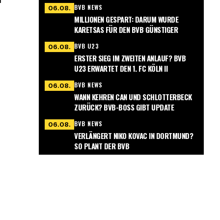
NMECHA?
BVB NEWS
06.08.
MILLIONEN GESPART: DARUM WURDE
KARETSAS FÜR DEN BVB GÜNSTIGER
BVB U23
06.08.
ERSTER SIEG IM ZWEITEN ANLAUF? BVB
U23 ERWARTET DEN 1. FC KÖLN II
BVB NEWS
06.08.
WANN KEHREN CAN UND SCHLOTTERBECK
ZURÜCK? BVB-BOSS GIBT UPDATE
BVB NEWS
06.08.
VERLÄNGERT NIKO KOVAC IN DORTMUND?
SO PLANT DER BVB