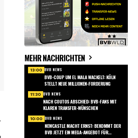
MEHR NACHRICHTEN
BVB NEWS
13:00
BVB-COUP UM EL MALA WACKELT: KÖLN
STELLT NEUE MILLIONEN-FORDERUNG
BVB NEWS
11:30
NACH COUTOS ABSCHIED: BVB-FANS MIT
KLAREN TRANSFER-WÜNSCHEN
BVB NEWS
10:00
.
NEWCASTLE MACHT ERNST: BEKOMMT DER
BVB JETZT EIN MEGA-ANGEBOT FÜR
d