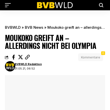
BVBWLD
»
BVB News
»
Moukoko greift an – allerdings nicht bei Olympia
MOUKOKO GREIFT AN –
ALLERDINGS NICHT BEI OLYMPIA
0
Kommentare
BVBWLD Redaktion
31.05.21, 06:52