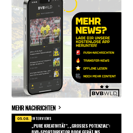
MEHR NACHRICHTEN
INTERVIEWS
05.08.
„PURE KREATIVITÄT“, „GROSSES POTENZIAL“: B
VB-SPORTDIREKTOR BOOK GERÄT INS S