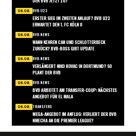
DER BVB JETZT ZU?
BVB U23
06.08.
ERSTER SIEG IM ZWEITEN ANLAUF? BVB U23
ERWARTET DEN 1. FC KÖLN II
BVB NEWS
06.08.
WANN KEHREN CAN UND SCHLOTTERBECK
ZURÜCK? BVB-BOSS GIBT UPDATE
BVB NEWS
06.08.
VERLÄNGERT NIKO KOVAC IN DORTMUND? SO
PLANT DER BVB
BVB NEWS
06.08.
BVB ARBEITET AM TRANSFER-COUP: NÄCHSTES
ANGEBOT FÜR EL MALA
TRANSFERS
06.08.
MEGA-ANGEBOT IM ANFLUG: VERLIERT DER BVB
NMECHA AN DIE PREMIER LEAGUE?