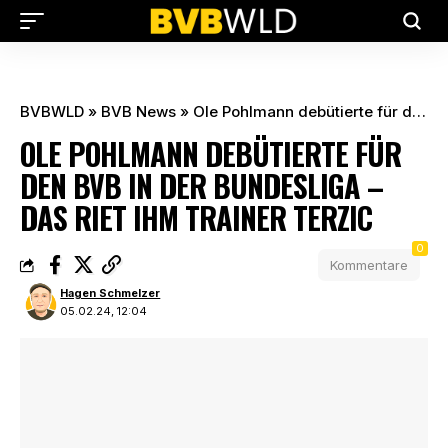
BVBWLD
»
BVB News
»
Ole Pohlmann debütierte für den BVB in der Bundesliga – das riet ihm Trainer Terzic
OLE POHLMANN DEBÜTIERTE FÜR
DEN BVB IN DER BUNDESLIGA –
DAS RIET IHM TRAINER TERZIC
0
Kommentare
Hagen Schmelzer
05.02.24, 12:04