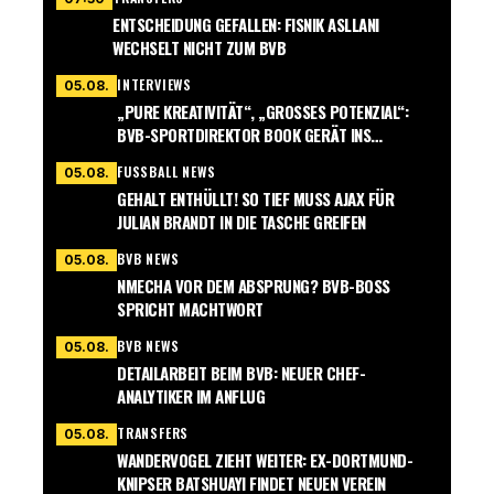
ENTSCHEIDUNG GEFALLEN: FISNIK ASLLANI
WECHSELT NICHT ZUM BVB
INTERVIEWS
05.08.
„PURE KREATIVITÄT“, „GROSSES POTENZIAL“: B
VB-SPORTDIREKTOR BOOK GERÄT INS S
CHWÄRMEN
FUSSBALL NEWS
05.08.
GEHALT ENTHÜLLT! SO TIEF MUSS AJAX FÜR
JULIAN BRANDT IN DIE TASCHE GREIFEN
BVB NEWS
05.08.
NMECHA VOR DEM ABSPRUNG? BVB-BOSS
SPRICHT MACHTWORT
BVB NEWS
05.08.
DETAILARBEIT BEIM BVB: NEUER CHEF-
ANALYTIKER IM ANFLUG
TRANSFERS
05.08.
WANDERVOGEL ZIEHT WEITER: EX-DORTMUND-
KNIPSER BATSHUAYI FINDET NEUEN VEREIN