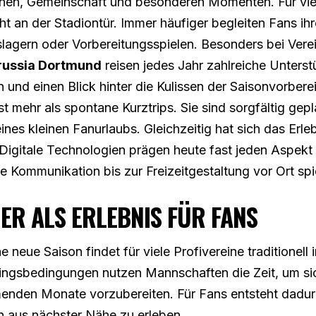
onen, Gemeinschaft und besonderen Momenten. Für vie
ht an der Stadiontür. Immer häufiger begleiten Fans i
gslagern oder Vorbereitungsspielen. Besonders bei Vere
russia Dortmund
reisen jedes Jahr zahlreiche Unterst
 und einen Blick hinter die Kulissen der Saisonvorbere
t mehr als spontane Kurztrips. Sie sind sorgfältig gep
 eines kleinen Fanurlaubs. Gleichzeitig hat sich das Er
 Digitale Technologien prägen heute fast jeden Aspekt 
 Kommunikation bis zur Freizeitgestaltung vor Ort spie
ER ALS ERLEBNIS FÜR FANS
 neue Saison findet für viele Profivereine traditionell 
ningsbedingungen nutzen Mannschaften die Zeit, um si
menden Monate vorzubereiten. Für Fans entsteht dadur
in aus nächster Nähe zu erleben.