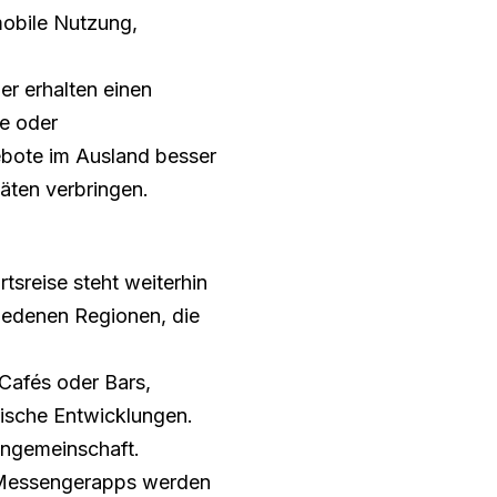
mobile Nutzung,
er erhalten einen
le oder
gebote im Ausland besser
täten verbringen.
tsreise steht weiterhin
hiedenen Regionen, die
 Cafés oder Bars,
tische Entwicklungen.
angemeinschaft.
in Messengerapps werden