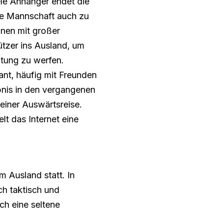
le Anhänger endet die
hre Mannschaft auch zu
inen mit großer
ützer ins Ausland, um
itung zu werfen.
lant, häufig mit Freunden
lebnis in den vergangenen
einer Auswärtsreise.
lt das Internet eine
im Ausland statt. In
ch taktisch und
ch eine seltene