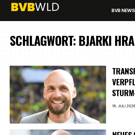
BVB NEWS
SCHLAGWORT:
BJARKI HR
TRANSF
VERPFL
STURM
16. JULI 202
NEUES 