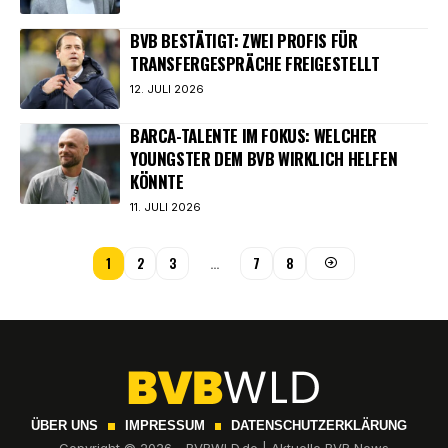
BVB BESTÄTIGT: ZWEI PROFIS FÜR
TRANSFERGESPRÄCHE FREIGESTELLT
12. JULI 2026
BARCA-TALENTE IM FOKUS: WELCHER
YOUNGSTER DEM BVB WIRKLICH HELFEN
KÖNNTE
11. JULI 2026
1
2
3
…
7
8
ÜBER UNS
IMPRESSUM
DATENSCHUTZERKLÄRUNG