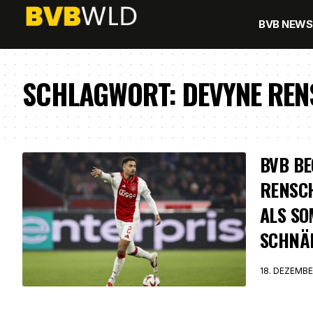
BVB NEWS
SCHLAGWORT:
DEVYNE RE
BVB BE
RENSC
ALS S
SCHNÄ
18. DEZEMBE