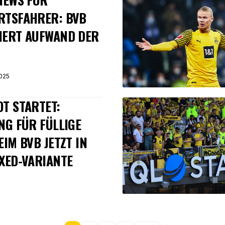
RTSFAHRER: BVB
IERT AUFWAND DER
025
T STARTET:
NG FÜR FÜLLIGE
EIM BVB JETZT IN
XED-VARIANTE