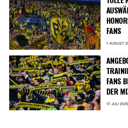
AUSWÄ
HONOR
FANS
1. AUGUST 2
ANGEBO
TRAINI
FANS B
DER MI
17. JULI 2025