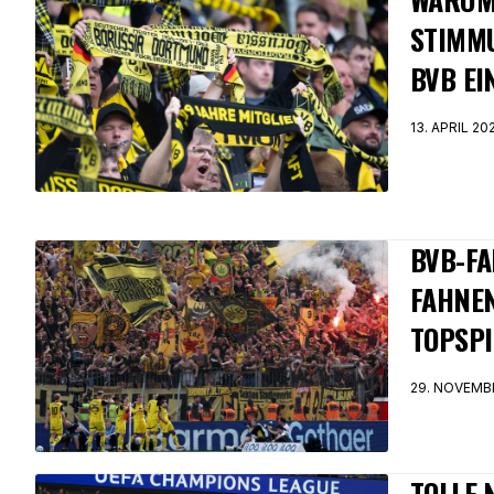
STIMM
BVB EI
13. APRIL 20
BVB-FA
FAHNEN
TOPSPI
29. NOVEMB
TOLLE 