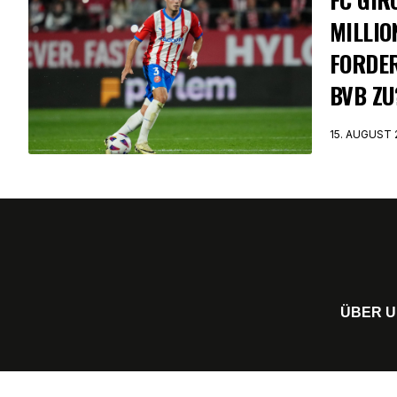
MILLIO
FORDER
BVB ZU
15. AUGUST 
ÜBER 