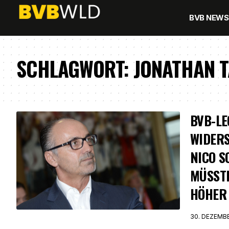
BVB NEWS
SCHLAGWORT:
JONATHAN 
BVB-L
WIDERS
NICO S
MÜSSTE
HÖHER
30. DEZEMB