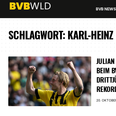
BVB NEWS
SCHLAGWORT:
KARL-HEINZ
JULIAN
BEIM B
DRITTJ
REKOR
20. OKTOBE