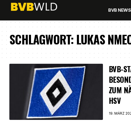
BVB NEWS
SCHLAGWORT:
LUKAS NME
BVB-S
BESON
ZUM N
HSV
19. MÄRZ 20