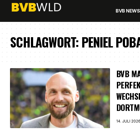
BVB NEWS
SCHLAGWORT:
PENIEL POB
BVB M
PERFEK
WECHS
DORTM
14. JULI 202