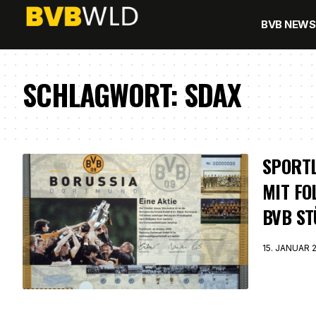
BVB NEWS
SCHLAGWORT:
SDAX
SPORTL
MIT FO
BVB ST
15. JANUAR 