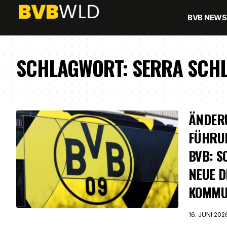
BVB NEWS
SCHLAGWORT:
SERRA SCHL
ÄNDER
FÜHRUN
BVB: S
NEUE D
KOMMU
16. JUNI 202