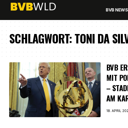
BVB NEWS
SCHLAGWORT:
TONI DA SIL
BVB ER
MIT PO
– STAD
AM KA
18. APRIL 20