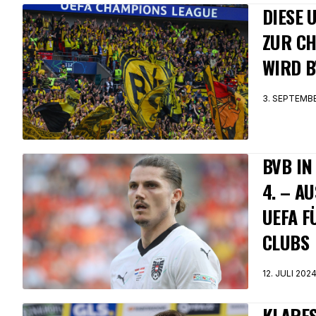
DIESE 
ZUR C
WIRD B
3. SEPTEMB
BVB IN
4. – A
UEFA F
CLUBS
12. JULI 202
KLARES