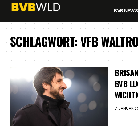
BVB NEWS
SCHLAGWORT:
VFB WALTR
BRISAN
BVB LU
WICHTI
7. JANUAR 2