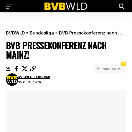
BVBWLD
»
Bundesliga
»
BVB Pressekonferenz nach Mainz!
BVB PRESSEKONFERENZ NACH
MAINZ!
0
Kommentare
BVBWLD Redaktion
05.05.18, 19:06