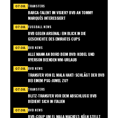
TRANSFERS
07.08.
BARCA-TALENT IM VISIER? BVB AN TOMMY
MARQUÉS INTERESSIERT
FUSSBALL NEWS
07.08.
BVB GEGEN ARSENAL: EIN BLICK IN DIE
GESCHICHTE DES EMIRATES CUPS
BVB NEWS
07.08.
ALLE MANN AN BORD BEIM BVB: KOBEL UND
RYERSON BEENDEN WM-URLAUB
BVB NEWS
07.08.
TRANSFER VON EL MALA HAKT: SCHLÄGT DER BVB
BEI EINEM PSG-JUWEL ZU?
TRANSFERS
07.08.
BLITZ-TRANSFER VOR DEM ABSCHLUSS! BVB
BEDIENT SICH IN ITALIEN
BVB NEWS
07.08.
BVB-COUP UM EL MALA WACKELT: KÖLN STELLT