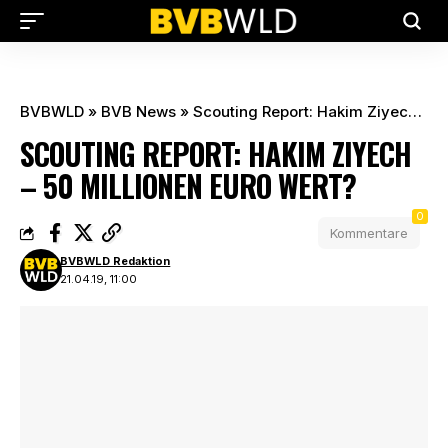
BVBWLD
»
BVB News
»
Scouting Report: Hakim Ziyech – 50 Millionen Euro Wert?
SCOUTING REPORT: HAKIM ZIYECH
– 50 MILLIONEN EURO WERT?
0
Kommentare
BVBWLD Redaktion
21.04.19, 11:00