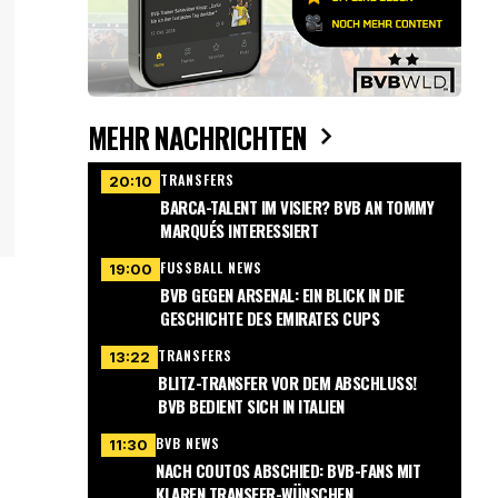
MEHR NACHRICHTEN
TRANSFERS
20:10
BARCA-TALENT IM VISIER? BVB AN TOMMY
MARQUÉS INTERESSIERT
FUSSBALL NEWS
19:00
BVB GEGEN ARSENAL: EIN BLICK IN DIE
GESCHICHTE DES EMIRATES CUPS
TRANSFERS
13:22
BLITZ-TRANSFER VOR DEM ABSCHLUSS!
BVB BEDIENT SICH IN ITALIEN
BVB NEWS
11:30
NACH COUTOS ABSCHIED: BVB-FANS MIT
KLAREN TRANSFER-WÜNSCHEN