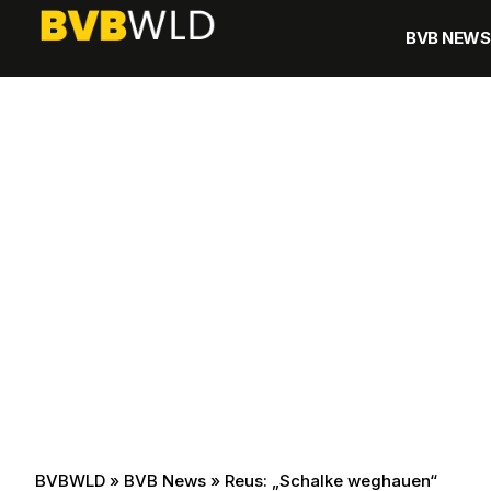
BVB NEWS
BVBWLD
»
BVB News
»
Reus: „Schalke weghauen“