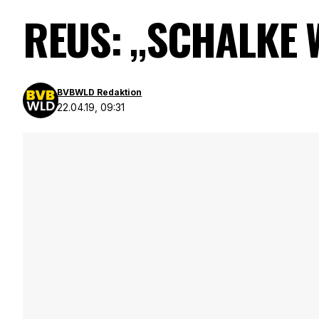
REUS: „SCHALKE
BVBWLD Redaktion
22.04.19, 09:31