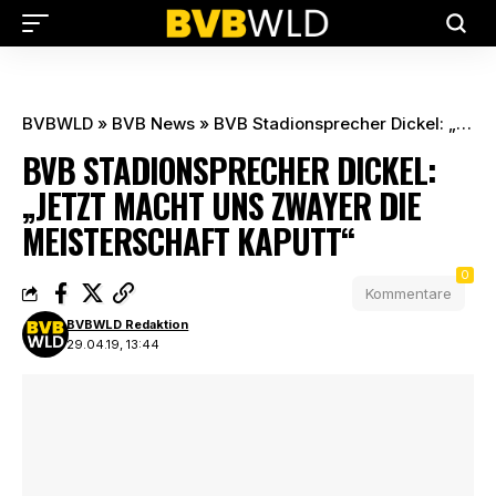
BVBWLD
»
BVB News
»
BVB Stadionsprecher Dickel: „Jetzt macht uns Zwayer die Meisterschaft kaputt“
BVB STADIONSPRECHER DICKEL:
„JETZT MACHT UNS ZWAYER DIE
MEISTERSCHAFT KAPUTT“
0
Kommentare
BVBWLD Redaktion
29.04.19, 13:44