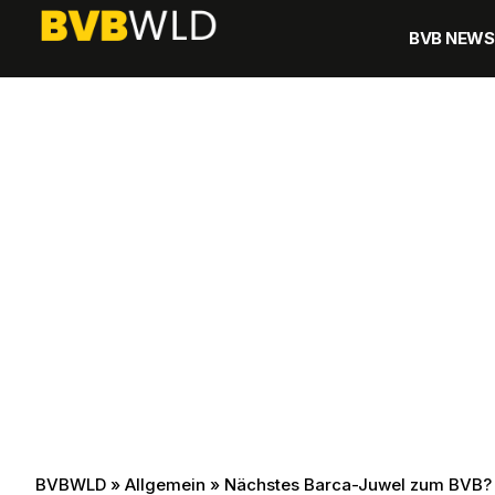
BVB NEWS
BVBWLD
»
Allgemein
»
Nächstes Barca-Juwel zum BVB? – 