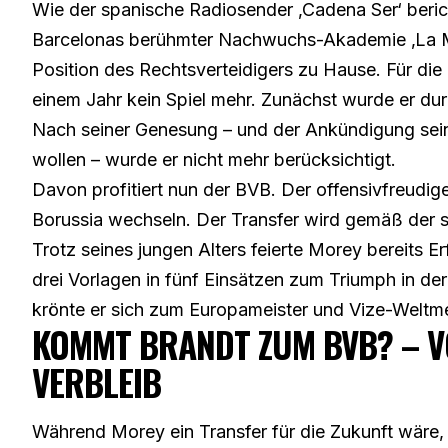
Wie der spanische Radiosender ‚Cadena Ser‘ beri
Barcelonas berühmter Nachwuchs-Akademie ‚La Mas
Position des Rechtsverteidigers zu Hause. Für di
einem Jahr kein Spiel mehr. Zunächst wurde er du
Nach seiner Genesung – und der Ankündigung seine
wollen – wurde er nicht mehr berücksichtigt.
Davon profitiert nun der BVB. Der offensivfreudig
Borussia wechseln. Der Transfer wird gemäß der sp
Trotz seines jungen Alters feierte Morey bereits E
drei Vorlagen in fünf Einsätzen zum Triumph in 
krönte er sich zum Europameister und Vize-Weltme
KOMMT BRANDT ZUM BVB? – V
VERBLEIB
Während Morey ein Transfer für die Zukunft wäre,