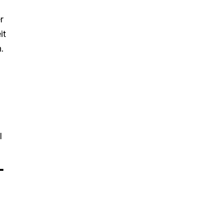
r
it
.
l
-