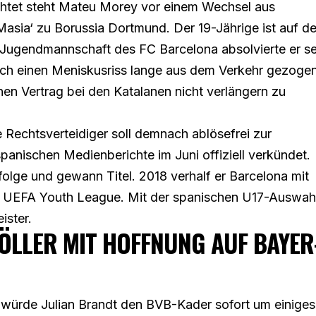
chtet steht Mateu Morey vor einem Wechsel aus
ia‘ zu Borussia Dortmund. Der 19-Jährige ist auf de
e Jugendmannschaft des FC Barcelona absolvierte er se
rch einen Meniskusriss lange aus dem Verkehr gezogen
n Vertrag bei den Katalanen nicht verlängern zu
e Rechtsverteidiger soll demnach ablösefrei zur
anischen Medienberichte im Juni offiziell verkündet.
rfolge und gewann Titel. 2018 verhalf er Barcelona mit
der UEFA Youth League. Mit der spanischen U17-Auswah
ister.
ÖLLER MIT HOFFNUNG AUF BAYER
 würde Julian Brandt den BVB-Kader sofort um einiges