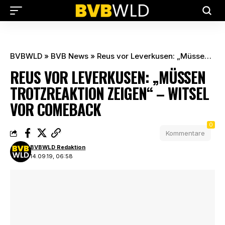
BVBWLD
»
BVB News
»
Reus vor Leverkusen: „Müssen Trotzreaktion zeigen“ – Witsel vor Comeback
REUS VOR LEVERKUSEN: „MÜSSEN
TROTZREAKTION ZEIGEN“ – WITSEL
VOR COMEBACK
0
Kommentare
BVBWLD Redaktion
14.09.19, 06:58