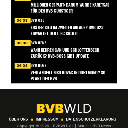
MILLIONEN GESPART: DARUM WURDE KARETSAS
FÜR DEN BVB GÜNSTIGER
BVB U23
06.08.
ERSTER SIEG IM ZWEITEN ANLAUF? BVB U23
ERWARTET DEN 1. FC KÖLN II
BVB NEWS
06.08.
WANN KEHREN CAN UND SCHLOTTERBECK
ZURÜCK? BVB-BOSS GIBT UPDATE
BVB NEWS
06.08.
VERLÄNGERT NIKO KOVAC IN DORTMUND? SO
PLANT DER BVB
ÜBER UNS
IMPRESSUM
DATENSCHUTZERKLÄRUNG
Copyright © 2026 - BVBWLD.de | Aktuelle BVB News