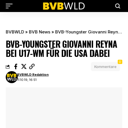
BVBWLD
»
BVB News
»
BVB-Youngster Giovanni Reyna bei U17-WM für die USA dabei
BVB-YOUNGSTER GIOVANNI REYNA
BEI U17-WM FÜR DIE USA DABEI
0
Kommentare
BVBWLD Redaktion
11.10.19, 16:51