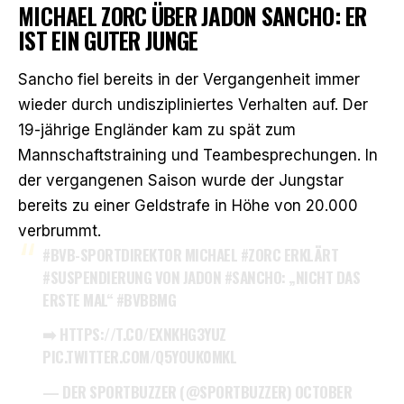
MICHAEL ZORC ÜBER JADON SANCHO: ER
IST EIN GUTER JUNGE
Sancho fiel bereits in der Vergangenheit immer
wieder durch undiszipliniertes Verhalten auf. Der
19-jährige Engländer kam zu spät zum
Mannschaftstraining und Teambesprechungen. In
der vergangenen Saison wurde der Jungstar
bereits zu einer Geldstrafe in Höhe von 20.000
verbrummt.
#BVB
-SPORTDIREKTOR MICHAEL
#ZORC
ERKLÄRT
#SUSPENDIERUNG
VON JADON
#SANCHO
: „NICHT DAS
ERSTE MAL“
#BVBBMG
➡️
HTTPS://T.CO/EXNKHG3YUZ
PIC.TWITTER.COM/Q5YOUK0MKL
— DER SPORTBUZZER (@SPORTBUZZER)
OCTOBER