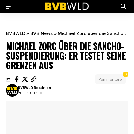
BVBWLD
»
BVB News
»
Michael Zorc über die Sancho-Suspendierung: Er testet seine Grenzen aus
MICHAEL ZORC ÜBER DIE SANCHO-
SUSPENDIERUNG: ER TESTET SEINE
GRENZEN AUS
0
Kommentare
BVBWLD Redaktion
20.10.19, 07:30