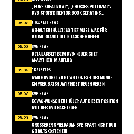
„PURE KREATIVITÄT“, „GROSSES POTENZIAL“: B
VB-SPORTDIREKTOR BOOK GERÄT INS S
CHWÄRMEN
FUSSBALL NEWS
05.08.
GEHALT ENTHÜLLT! SO TIEF MUSS AJAX FÜR
JULIAN BRANDT IN DIE TASCHE GREIFEN
BVB NEWS
05.08.
DETAILARBEIT BEIM BVB: NEUER CHEF-
ANALYTIKER IM ANFLUG
TRANSFERS
05.08.
WANDERVOGEL ZIEHT WEITER: EX-DORTMUND-
KNIPSER BATSHUAYI FINDET NEUEN VEREIN
BVB NEWS
05.08.
KOVAC-WUNSCH ENTHÜLLT: AUF DIESER POSITION
WILL DER BVB NACHLEGEN
BVB NEWS
05.08.
GRÖSSERER SPIELRAUM: BVB SPART NICHT NUR G
EHALTSKOSTEN EIN