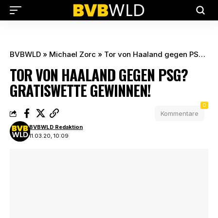
BVBWLD
»
Michael Zorc
»
Tor von Haaland gegen PSG? Gratiswette gewinnen!
TOR VON HAALAND GEGEN PSG?
GRATISWETTE GEWINNEN!
0
Kommentare
BVBWLD Redaktion
11.03.20, 10:09