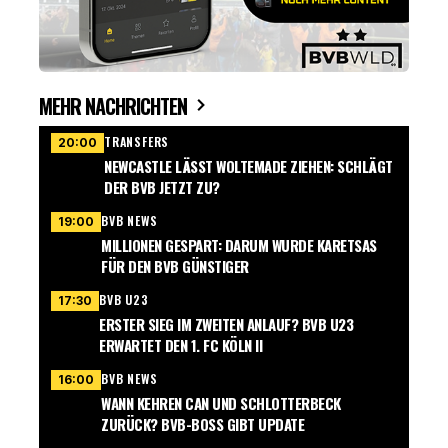
MEHR NACHRICHTEN
TRANSFERS
20:00
NEWCASTLE LÄSST WOLTEMADE ZIEHEN: SCHLÄGT
DER BVB JETZT ZU?
BVB NEWS
19:00
MILLIONEN GESPART: DARUM WURDE KARETSAS
FÜR DEN BVB GÜNSTIGER
BVB U23
17:30
ERSTER SIEG IM ZWEITEN ANLAUF? BVB U23
ERWARTET DEN 1. FC KÖLN II
BVB NEWS
16:00
WANN KEHREN CAN UND SCHLOTTERBECK
ZURÜCK? BVB-BOSS GIBT UPDATE