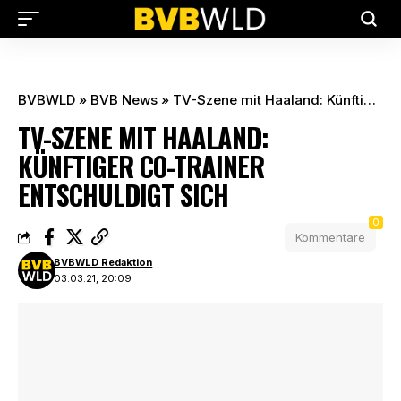
BVBWLD
»
BVB News
»
TV-Szene mit Haaland: Künftiger Co-Trainer entschuldigt sich
TV-SZENE MIT HAALAND:
KÜNFTIGER CO-TRAINER
ENTSCHULDIGT SICH
0
Kommentare
BVBWLD Redaktion
03.03.21, 20:09