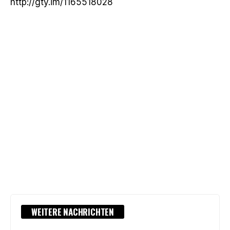
http://gty.im/1165518028
WEITERE NACHRICHTEN