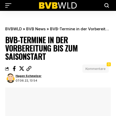
BVBWLD
»
BVB News
»
BVB-Termine in der Vorbereitung bis zum Saisonstart
BVB-TERMINE IN DER
VORBEREITUNG BIS ZUM
SAISONSTART
0
Kommentare
Hagen Schmelzer
07.06.22, 13:54