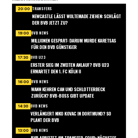
TRANSFERS
20:00
NEWCASTLE LÄSST WOLTEMADE ZIEHEN: SCHLÄGT
DER BVB JETZT ZU?
BVB NEWS
19:00
MILLIONEN GESPART: DARUM WURDE KARETSAS
FÜR DEN BVB GÜNSTIGER
BVB U23
17:30
ERSTER SIEG IM ZWEITEN ANLAUF? BVB U23
ERWARTET DEN 1. FC KÖLN II
BVB NEWS
16:00
WANN KEHREN CAN UND SCHLOTTERBECK
ZURÜCK? BVB-BOSS GIBT UPDATE
BVB NEWS
14:30
VERLÄNGERT NIKO KOVAC IN DORTMUND? SO
PLANT DER BVB
BVB NEWS
13:00
BVB ARBEITET AM TRANSFER-COUP: NÄCHSTES