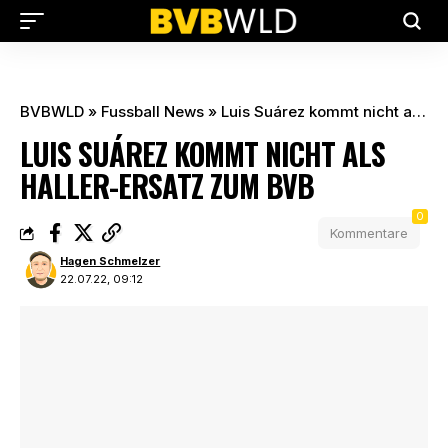
BVBWLD
»
Fussball News
»
Luis Suárez kommt nicht als Haller-Ersatz zum BVB
LUIS SUÁREZ KOMMT NICHT ALS
HALLER-ERSATZ ZUM BVB
0
Kommentare
Hagen Schmelzer
22.07.22, 09:12