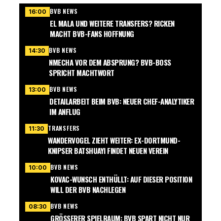
BVB NEWS
16:00
EL MALA UND WEITERE TRANSFERS? RICKEN
MACHT BVB-FANS HOFFNUNG
BVB NEWS
14:30
NMECHA VOR DEM ABSPRUNG? BVB-BOSS
SPRICHT MACHTWORT
BVB NEWS
13:00
DETAILARBEIT BEIM BVB: NEUER CHEF-ANALYTIKER
IM ANFLUG
TRANSFERS
11:30
WANDERVOGEL ZIEHT WEITER: EX-DORTMUND-
KNIPSER BATSHUAYI FINDET NEUEN VEREIN
BVB NEWS
10:00
KOVAC-WUNSCH ENTHÜLLT: AUF DIESER POSITION
WILL DER BVB NACHLEGEN
BVB NEWS
08:30
GRÖSSERER SPIELRAUM: BVB SPART NICHT NUR G