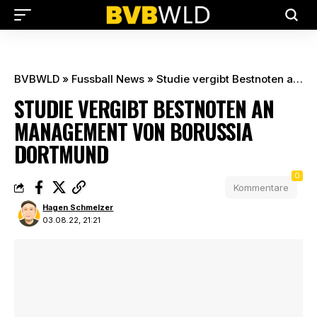
BVBWLD
»
Fussball News
»
Studie vergibt Bestnoten an Management von Borussia Dortmund
STUDIE VERGIBT BESTNOTEN AN
MANAGEMENT VON BORUSSIA
DORTMUND
0
Kommentare
Hagen Schmelzer
03.08.22, 21:21