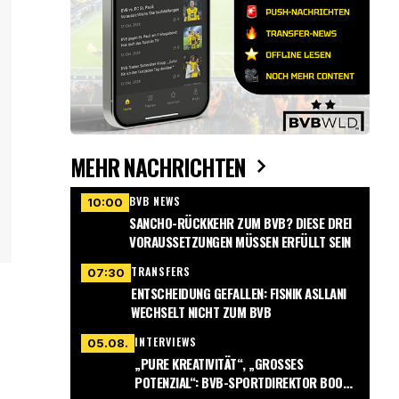
MEHR NACHRICHTEN
BVB NEWS
10:00
SANCHO-RÜCKKEHR ZUM BVB? DIESE DREI
VORAUSSETZUNGEN MÜSSEN ERFÜLLT SEIN
TRANSFERS
07:30
ENTSCHEIDUNG GEFALLEN: FISNIK ASLLANI
WECHSELT NICHT ZUM BVB
INTERVIEWS
05.08.
„PURE KREATIVITÄT“, „GROSSES P
OTENZIAL“: BVB-SPORTDIREKTOR BOOK G