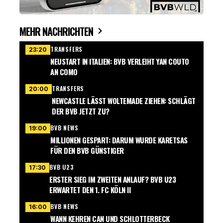
MEHR NACHRICHTEN
TRANSFERS
23:20
NEUSTART IN ITALIEN: BVB VERLEIHT YAN COUTO
AN COMO
TRANSFERS
20:00
NEWCASTLE LÄSST WOLTEMADE ZIEHEN: SCHLÄGT
DER BVB JETZT ZU?
BVB NEWS
19:00
MILLIONEN GESPART: DARUM WURDE KARETSAS
FÜR DEN BVB GÜNSTIGER
BVB U23
17:30
ERSTER SIEG IM ZWEITEN ANLAUF? BVB U23
ERWARTET DEN 1. FC KÖLN II
BVB NEWS
16:00
WANN KEHREN CAN UND SCHLOTTERBECK