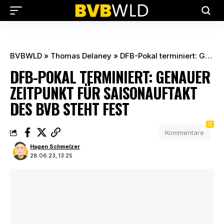
BVBWLD
»
Thomas Delaney
»
DFB-Pokal terminiert: Genauer Zeitpunkt für Saisonauftakt des BVB steht fest
DFB-POKAL TERMINIERT: GENAUER
ZEITPUNKT FÜR SAISONAUFTAKT
DES BVB STEHT FEST
0
Kommentare
Hagen Schmelzer
28.06.23, 13:25