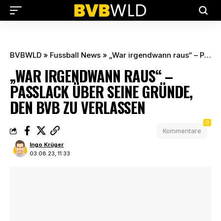
BVBWLD
»
Fussball News
»
„War irgendwann raus“ – Passlack über seine Gründe, den BVB zu verlassen
„WAR IRGENDWANN RAUS“ –
PASSLACK ÜBER SEINE GRÜNDE,
DEN BVB ZU VERLASSEN
0
Kommentare
Ingo Krüger
03.08.23, 11:33