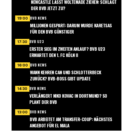
NEWCASTLE LÄSST WOLTEMADE ZIEHEN: SCHLÄGT
DER BVB JETZT ZU?
BVB NEWS
19:00
MILLIONEN GESPART: DARUM WURDE KARETSAS
FÜR DEN BVB GÜNSTIGER
BVB U23
17:30
ERSTER SIEG IM ZWEITEN ANLAUF? BVB U23
ERWARTET DEN 1. FC KÖLN II
BVB NEWS
16:00
WANN KEHREN CAN UND SCHLOTTERBECK
ZURÜCK? BVB-BOSS GIBT UPDATE
BVB NEWS
14:30
VERLÄNGERT NIKO KOVAC IN DORTMUND? SO
PLANT DER BVB
BVB NEWS
13:00
BVB ARBEITET AM TRANSFER-COUP: NÄCHSTES
ANGEBOT FÜR EL MALA