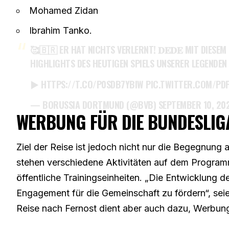
Mohamed Zidan
Ibrahim Tanko.
🥰🇧🇷 ER HAT NICHTS VERLERNT! 𝐃𝐄𝐃𝐄 MIT DIESE
HIGHLIGHTS DES HEUTIGEN SPIELS UNSERER LEGENDEN I
▶️
HTTPS://T.CO/P0SDB7YBIW
PIC.TWITTER.COM/PD
— BORUSSIA DORTMUND (@BVB)
SEPTEMBER 10, 20
WERBUNG FÜR DIE BUNDESLIG
Ziel der Reise ist jedoch nicht nur die Begegnun
stehen verschiedene Aktivitäten auf dem Programm
öffentliche Trainingseinheiten. „Die Entwicklung d
Engagement für die Gemeinschaft zu fördern“, sei
Reise nach Fernost dient aber auch dazu, Werbung