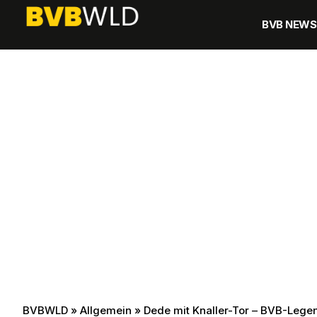
BVB NEWS
BVBWLD
»
Allgemein
»
Dede mit Knaller-Tor – BVB-Lege