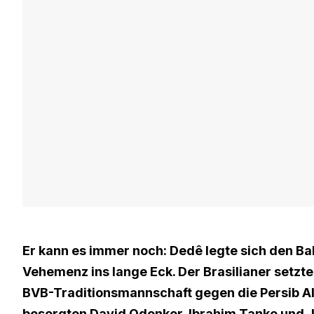
Er kann es immer noch: Dedê legte sich den Ba
Vehemenz ins lange Eck. Der Brasilianer setzte
BVB-Traditionsmannschaft gegen die Persib All
besorgten David Odonkor, Ibrahim Tanko und Ja