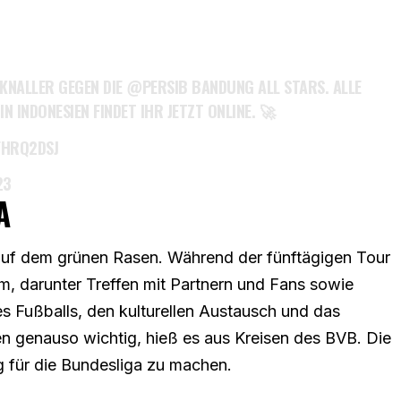
M KNALLER GEGEN DIE
@PERSIB
BANDUNG ALL STARS. ALLE
N INDONESIEN FINDET IHR JETZT ONLINE. 🚀
FHRQ2DSJ
23
A
g auf dem grünen Rasen. Während der fünftägigen Tour
, darunter Treffen mit Partnern und Fans sowie
es Fußballs, den kulturellen Austausch und das
en genauso wichtig, hieß es aus Kreisen des BVB. Die
 für die Bundesliga zu machen.