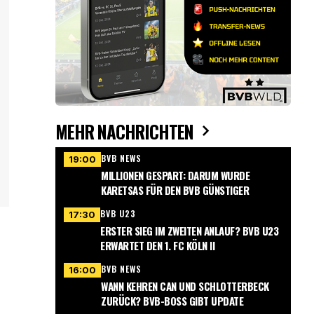
MEHR NACHRICHTEN
BVB NEWS
19:00
MILLIONEN GESPART: DARUM WURDE
KARETSAS FÜR DEN BVB GÜNSTIGER
BVB U23
17:30
ERSTER SIEG IM ZWEITEN ANLAUF? BVB U23
ERWARTET DEN 1. FC KÖLN II
BVB NEWS
16:00
WANN KEHREN CAN UND SCHLOTTERBECK
ZURÜCK? BVB-BOSS GIBT UPDATE