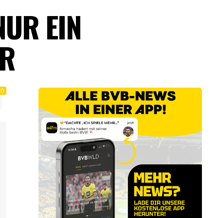
NUR EIN
ER
0