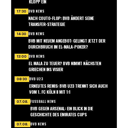
KLOPP EIN
BVB NEWS
17:30
NACH COUTO-FLOP: BVB ÄNDERT SEINE
TRANSFER-STRATEGIE
BVB NEWS
14:30
BVB MIT NEUEM ANGEBOT: GELINGT JETZT DER
DURCHBRUCH IM EL-MALA-POKER?
BVB NEWS
13:00
EL MALA ZU TEUER? BVB NIMMT NÄCHSTEN
GRIECHEN INS VISIER
BVB U23
08:30
ERNEUTES REMIS: BVB U23 TRENNT SICH AUCH
VOM 1. FC KÖLN II MIT 1:1
FUSSBALL NEWS
07.08.
BVB GEGEN ARSENAL: EIN BLICK IN DIE
GESCHICHTE DES EMIRATES CUPS
BVB NEWS
07.08.