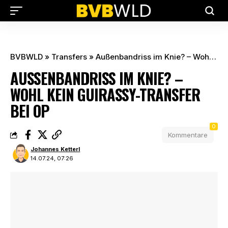
BVBWLD
»
Transfers
»
Außenbandriss im Knie? – Wohl kein Guirassy-Transfer bei OP
AUSSENBANDRISS IM KNIE? – W
OHL KEIN GUIRASSY-TRANSFER B
EI OP
0
Kommentare
Johannes Ketterl
14.07.24, 07:26