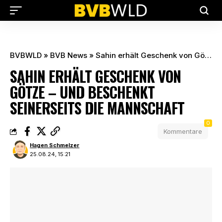
BVBWLD
»
BVB News
»
Sahin erhält Geschenk von Götze – und beschenkt seinerseits die Mannschaft
SAHIN ERHÄLT GESCHENK VON
GÖTZE – UND BESCHENKT
SEINERSEITS DIE MANNSCHAFT
0
Kommentare
Hagen Schmelzer
25.08.24, 15:21