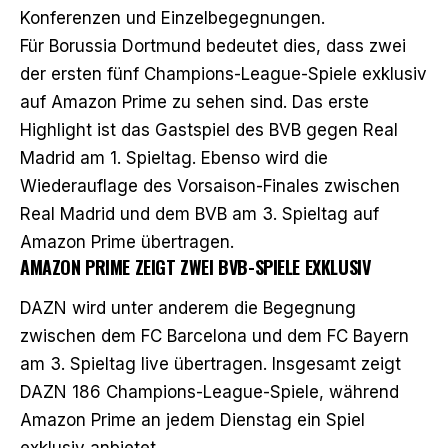
Konferenzen und Einzelbegegnungen.
Für Borussia Dortmund bedeutet dies, dass zwei
der ersten fünf Champions-League-Spiele exklusiv
auf Amazon Prime zu sehen sind. Das erste
Highlight ist das Gastspiel des BVB gegen Real
Madrid am 1. Spieltag. Ebenso wird die
Wiederauflage des Vorsaison-Finales zwischen
Real Madrid und dem BVB am 3. Spieltag auf
Amazon Prime übertragen.
AMAZON PRIME ZEIGT ZWEI BVB-SPIELE EXKLUSIV
DAZN wird unter anderem die Begegnung
zwischen dem FC Barcelona und dem FC Bayern
am 3. Spieltag live übertragen. Insgesamt zeigt
DAZN 186 Champions-League-Spiele, während
Amazon Prime an jedem Dienstag ein Spiel
exklusiv anbietet.