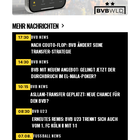
MEHR NACHRICHTEN
BVB NEWS
17:30
NACH COUTO-FLOP: BVB ÄNDERT SEINE
TRANSFER-STRATEGIE
BVB NEWS
14:30
BVB MIT NEUEM ANGEBOT: GELINGT JETZT DER
DURCHBRUCH IM EL-MALA-POKER?
BVB NEWS
10:15
ASLLANI-TRANSFER GEPLATZT: NEUE CHANCE FÜR
DEN BVB?
BVB U23
08:30
ERNEUTES REMIS: BVB U23 TRENNT SICH AUCH
VOM 1. FC KÖLN II MIT 1:1
FUSSBALL NEWS
07.08.