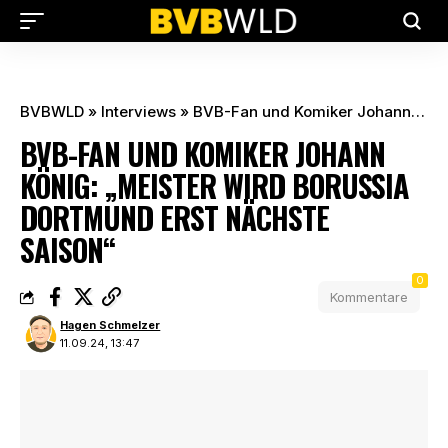
BVBWLD
»
Interviews
»
BVB-Fan und Komiker Johann König: „Meister wird Borussia Dortmund erst nächste Saison“
BVB-FAN UND KOMIKER JOHANN
KÖNIG: „MEISTER WIRD BORUSSIA
DORTMUND ERST NÄCHSTE
SAISON“
0
Kommentare
Hagen Schmelzer
11.09.24, 13:47