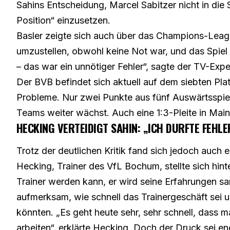
Sahins Entscheidung, Marcel Sabitzer nicht in die S
Position“ einzusetzen.
Basler zeigte sich auch über das Champions-Leagu
umzustellen, obwohl keine Not war, und das Spie
– das war ein unnötiger Fehler“, sagte der TV-Expe
Der BVB befindet sich aktuell auf dem siebten Pla
Probleme. Nur zwei Punkte aus fünf Auswärtsspie
Teams weiter wächst. Auch eine 1:3-Pleite in Mai
HECKING VERTEIDIGT SAHIN: „ICH DURFTE FEHL
Trotz der deutlichen Kritik fand sich jedoch auch 
Hecking, Trainer des VfL Bochum, stellte sich hint
Trainer werden kann, er wird seine Erfahrungen s
aufmerksam, wie schnell das Trainergeschäft sei u
könnten. „Es geht heute sehr, sehr schnell, dass m
arbeiten“, erklärte Hecking. Doch der Druck sei en