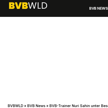
BVB NEWS
BVBWLD
»
BVB News
»
BVB-Trainer Nuri Sahin unter Besch