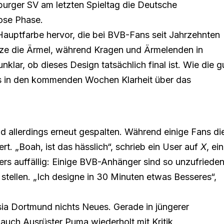
urger SV am letzten Spieltag die Deutsche
lose Phase.
Hauptfarbe hervor, die bei BVB-Fans seit Jahrzehnten
itze die Ärmel, während Kragen und Ärmelenden in
lar, ob dieses Design tatsächlich final ist. Wie die g
es in den kommenden Wochen Klarheit über das
d allerdings erneut gespalten. Während einige Fans di
rt. „Boah, ist das hässlich“, schrieb ein User auf
X
, ein
rs auffällig: Einige BVB-Anhänger sind so unzufrieden
d stellen. „Ich designe in 30 Minuten etwas Besseres“,
sia Dortmund nichts Neues. Gerade in jüngerer
auch Ausrüster Puma wiederholt mit Kritik