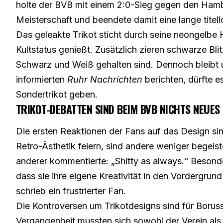
holte der BVB mit einem 2:0-Sieg gegen den Hamb
Meisterschaft und beendete damit eine lange titel
Das geleakte Trikot sticht durch seine neongelbe 
Kultstatus genießt. Zusätzlich zieren schwarze Bl
Schwarz und Weiß gehalten sind. Dennoch bleibt unk
informierten
Ruhr Nachrichten
berichten,
dürfte 
Sondertrikot geben
.
TRIKOT-DEBATTEN SIND BEIM BVB NICHTS NEUES
Die ersten Reaktionen der Fans auf das Design sin
Retro-Ästhetik feiern, sind andere weniger begeiste
anderer kommentierte: „Shitty as always.“ Besonde
dass sie ihre eigene Kreativität in den Vordergrun
schrieb ein frustrierter Fan.
Die Kontroversen um Trikotdesigns sind für Borus
Vergangenheit mussten sich sowohl der Verein als 