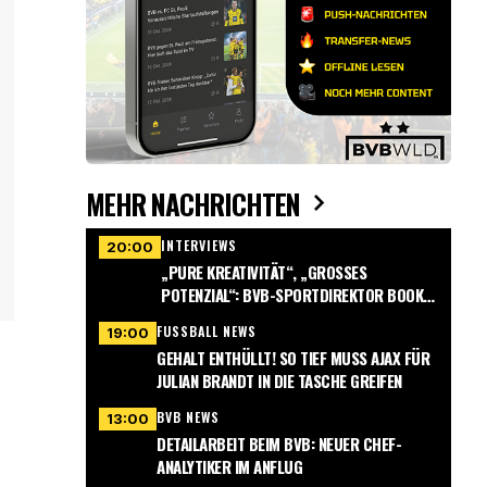
MEHR NACHRICHTEN
INTERVIEWS
20:00
„PURE KREATIVITÄT“, „GROSSES P
OTENZIAL“: BVB-SPORTDIREKTOR BOOK G
ERÄT INS SCHWÄRMEN
FUSSBALL NEWS
19:00
GEHALT ENTHÜLLT! SO TIEF MUSS AJAX FÜR
JULIAN BRANDT IN DIE TASCHE GREIFEN
BVB NEWS
13:00
DETAILARBEIT BEIM BVB: NEUER CHEF-
ANALYTIKER IM ANFLUG