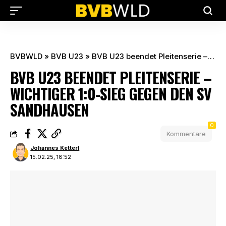
BVBWLD
»
BVB U23
»
BVB U23 beendet Pleitenserie – Wichtiger 1:0-Sieg gegen den SV Sandhausen
BVB U23 BEENDET PLEITENSERIE –
WICHTIGER 1:0-SIEG GEGEN DEN SV
SANDHAUSEN
0
Kommentare
Johannes Ketterl
15.02.25, 18:52