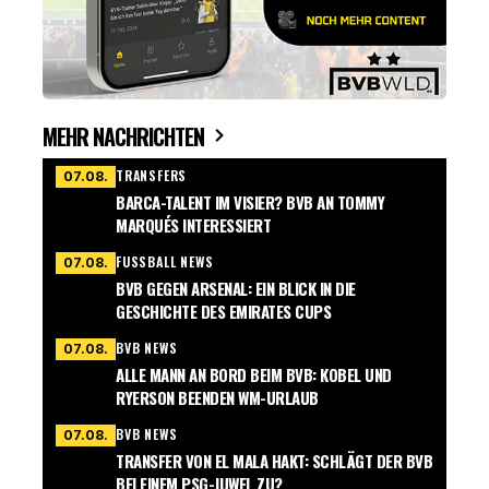
MEHR NACHRICHTEN
TRANSFERS
07.08.
BARCA-TALENT IM VISIER? BVB AN TOMMY
MARQUÉS INTERESSIERT
FUSSBALL NEWS
07.08.
BVB GEGEN ARSENAL: EIN BLICK IN DIE
GESCHICHTE DES EMIRATES CUPS
BVB NEWS
07.08.
ALLE MANN AN BORD BEIM BVB: KOBEL UND
RYERSON BEENDEN WM-URLAUB
BVB NEWS
07.08.
TRANSFER VON EL MALA HAKT: SCHLÄGT DER BVB
BEI EINEM PSG-JUWEL ZU?