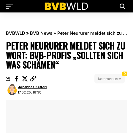
BVBWLD
»
BVB News
»
Peter Neururer meldet sich zu Wort: BVB-Profis „sollten sich was schämen“
PETER NEURURER MELDET SICH ZU
WORT: BVB-PROFIS „SOLLTEN SICH
WAS SCHÄMEN“
0
Kommentare
Johannes Ketterl
17.02.25, 16:38