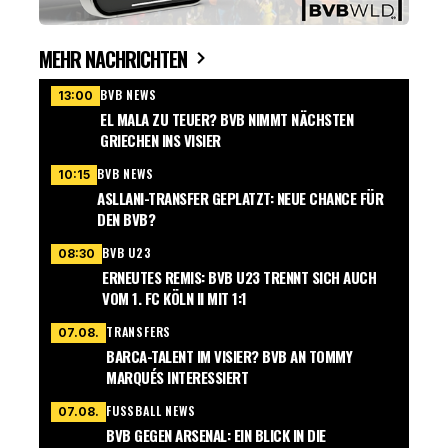
MEHR NACHRICHTEN
BVB NEWS
13:00
EL MALA ZU TEUER? BVB NIMMT NÄCHSTEN
GRIECHEN INS VISIER
BVB NEWS
10:15
ASLLANI-TRANSFER GEPLATZT: NEUE CHANCE FÜR
DEN BVB?
BVB U23
08:30
ERNEUTES REMIS: BVB U23 TRENNT SICH AUCH
VOM 1. FC KÖLN II MIT 1:1
TRANSFERS
07.08.
BARCA-TALENT IM VISIER? BVB AN TOMMY
MARQUÉS INTERESSIERT
FUSSBALL NEWS
07.08.
BVB GEGEN ARSENAL: EIN BLICK IN DIE