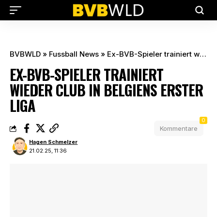
BVBWLD
»
Fussball News
»
Ex-BVB-Spieler trainiert wieder Club in Belgiens erster Liga
EX-BVB-SPIELER TRAINIERT
WIEDER CLUB IN BELGIENS ERSTER
LIGA
0
Kommentare
Hagen Schmelzer
21.02.25, 11:36